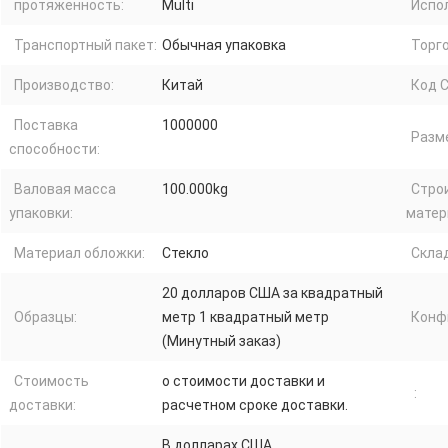
протяженность:
Multi
Испо
Транспортный пакет:
Обычная упаковка
Торго
Производство:
Китай
Код С
Поставка
1000000
Разме
способности:
Валовая масса
100.000kg
Стро
упаковки:
матер
Материал обложки:
Стекло
Склад
20 долларов США за квадратный
Образцы:
метр 1 квадратный метр
Конф
(Минутный заказ)
Стоимость
о стоимости доставки и
:
доставки:
расчетном сроке доставки.
В долларах США