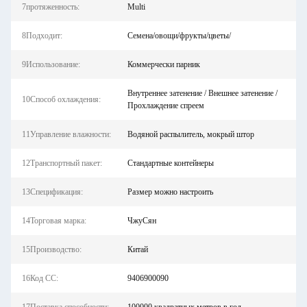
7протяженность:
Multi
8Подходит:
Семена/овощи/фрукты/цветы/
9Использование:
Коммерчески парник
Внутреннее затенение / Внешнее затенение /
10Способ охлаждения:
Прохлаждение спреем
11Управление влажности:
Водяной распылитель, мокрый штор
12Транспортный пакет:
Стандартные контейнеры
13Спецификация:
Размер можно настроить
14Торговая марка:
ЧжуСян
15Производство:
Китай
16Код СС:
9406900090