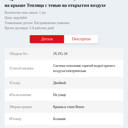
на крыше Теплица с тенью на открытом воздухе
Количество мин заказа: 1 шт.
Цена: negotiable
Упаковывая детали: Настраиваемая упаковка
Время доставки: 5-8 рабочих дней
Деталь
Description
1Модель No.:
JX-FG-16
Система отопления горячей воды/горячего
2Способ нагрева:
воздуха/электрическая
3Склад:
Двойной.
4Расположение:
На улице
5Форма крыши:
Крыша в стиле Венло
6Размер:
Большие