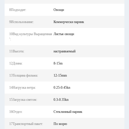
8Подходит:
Овощи
9Использование:
Коммерчески парник
10Вид культуры Выращенная
Листья овощи
′:
11Высота:
настраиваемый
12Длина:
8-15m
13Толщина фильма:
12-15mm
14Нагрузка ветра:
0.25-0.45kn
15Загрузка снегом:
0.3-0.35kn
16Отдел:
Стеклянный парник
17Транспортный пакет:
По морю