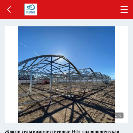
2
/
6
Жюсян сельскохозяйственный Нфт гидропоническая