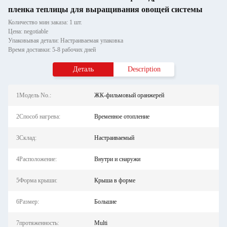
пленка теплицы для выращивания овощей системы
Количество мин заказа: 1 шт.
Цена: negotiable
Упаковывая детали: Настраиваемая упаковка
Время доставки: 5-8 рабочих дней
Деталь
Description
1Модель No.:
ЖК-фильмовый оранжерей
2Способ нагрева:
Временное отопление
3Склад:
Настраиваемый
4Расположение:
Внутри и снаружи
5Форма крыши:
Крыша в форме
6Размер:
Большие
7протяженность:
Multi