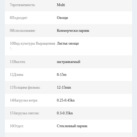
7протяженность:
Multi
8Подходит:
Овощи
9Использование:
Коммерчески парник
10Вид культуры Выращенная
Листья овощи
′:
11Высота:
настраиваемый
12Длина:
8-15m
13Толщина фильма:
12-15mm
14Нагрузка ветра:
0.25-0.45kn
15Загрузка снегом:
0.3-0.35kn
16Отдел:
Стеклянный парник