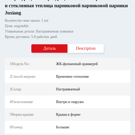
и стеклянная теплица парниковой парниковой парники
Juxiang
Количество мин заказа: 1 шт.
Цена: negotiable
Упаковывая детали: Настраиваемая упаковка
Время доставки: 5-8 рабочих дней
Деталь
Description
1Модель No.:
ЖК-фильмовый оранжерей
2Способ нагрева:
Временное отопление
3Склад:
Настраиваемый
4Расположение:
Внутри и снаружи
5Форма крыши:
Крыша в форме
6Размер:
Большие